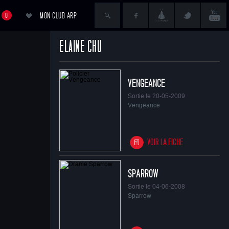
MON CLUB ARP
0
ELAINE CHU
ACCÉDER AU PANIER
VENGEANCE
Sortie le 20-05-2009
Vengeance
VOIR LA FICHE
SPARROW
Sortie le 04-06-2008
Sparrow