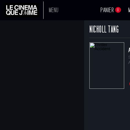
MENU
PANIER
0
NICHOLL TANG
A L'AFFICHE
PROCHAINEMENT
TOUS NOS FILMS
BOUTIQUE