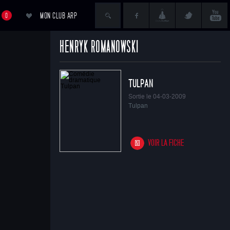
MON CLUB ARP
0
HENRYK ROMANOWSKI
ACCÉDER AU PANIER
TULPAN
Sortie le 04-03-2009
Tulpan
VOIR LA FICHE