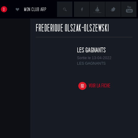
MON CLUB ARP
0
FRÉDÉRIQUE OLSZAK-OLSZEWSKI
ACCÉDER AU PANIER
LES GAGNANTS
Sortie le 13-04-2022
LES GAGNANTS
VOIR LA FICHE