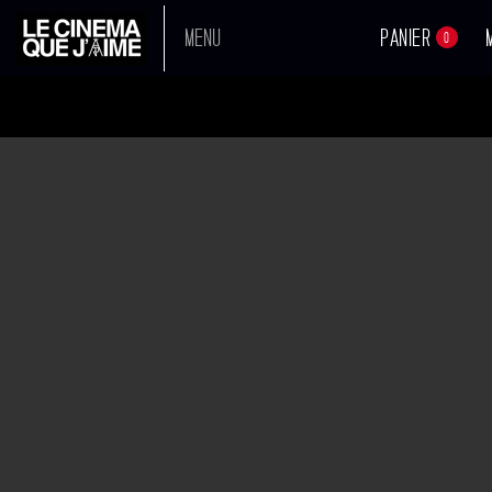
MENU
PANIER
0
DÉESSES INDIENNES EN
A L'AFFICHE
COLÈRE
PROCHAINEMENT
Réalisateur :
Pan Nalin
Sortie en salle :
27-07-2016
TOUS NOS FILMS
Avec :
Sarah-Jane Dias
,
Rajshri Deshpande
Voir tous les acteurs
BOUTIQUE
BANDE
ANNONCE
Synopsis